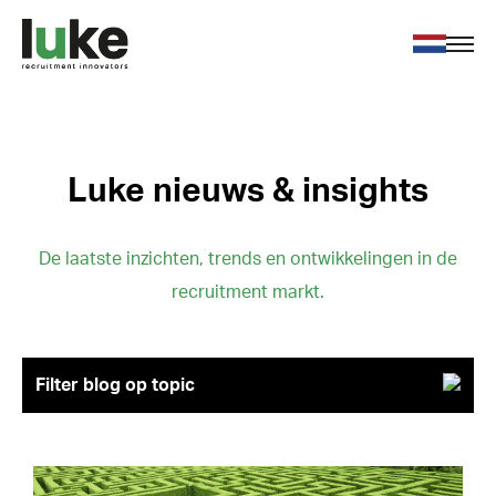
Voor werkgevers
Voor werkzoekenden
Over ons
Luke nieuws & insights
Nieuws
Contact
De laatste inzichten, trends en ontwikkelingen in de
recruitment markt.
Vacatures
Filter blog op topic