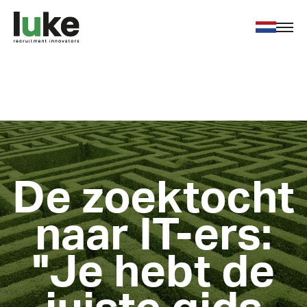
Voor werkgevers
Voor werkzoekenden
Over ons
Nieuws
Contact
De zoektocht
naar IT-ers:
Vacatures
"Je hebt de