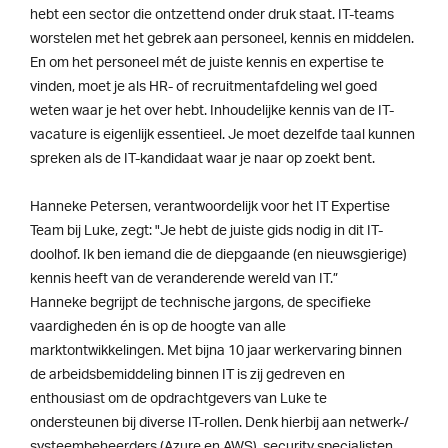
hebt een sector die ontzettend onder druk staat. IT-teams
worstelen met het gebrek aan personeel, kennis en middelen.
En om het personeel mét de juiste kennis en expertise te
vinden, moet je als HR- of recruitmentafdeling wel goed
weten waar je het over hebt. Inhoudelijke kennis van de IT-
vacature is eigenlijk essentieel. Je moet dezelfde taal kunnen
spreken als de IT-kandidaat waar je naar op zoekt bent.
Hanneke Petersen, verantwoordelijk voor het IT Expertise
Team bij Luke, zegt: "Je hebt de juiste gids nodig in dit IT-
doolhof. Ik ben iemand die de diepgaande (en nieuwsgierige)
kennis heeft van de veranderende wereld van IT.”
Hanneke begrijpt de technische jargons, de specifieke
vaardigheden én is op de hoogte van alle
marktontwikkelingen. Met bijna 10 jaar werkervaring binnen
de arbeidsbemiddeling binnen IT is zij gedreven en
enthousiast om de opdrachtgevers van Luke te
ondersteunen bij diverse IT-rollen. Denk hierbij aan netwerk-/
systeembeheerders (Azure en AWS), security specialisten,