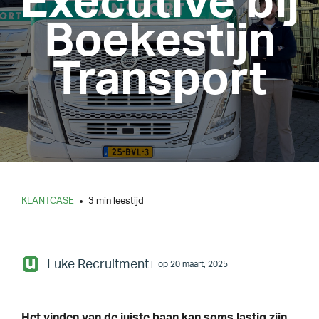
Executive bij
Boekestijn
Transport
KLANTCASE
3 min leestijd
Luke Recruitment
op 20 maart, 2025
Het vinden van de juiste baan kan soms lastig zijn.