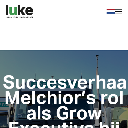
Voor werkgevers
Voor werkzoekenden
Over ons
Nieuws
Contact
Succesverhaal
Melchior’s rol
Vacatures
als Grow