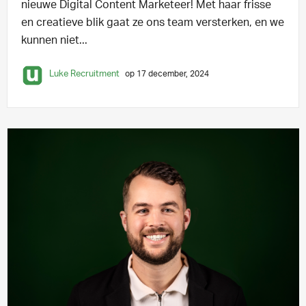
nieuwe Digital Content Marketeer! Met haar frisse
en creatieve blik gaat ze ons team versterken, en we
kunnen niet...
Luke Recruitment
op 17 december, 2024
NIEUWE LUKER
1 min leestijd