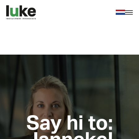
Voor werkgevers
Voor werkzoekenden
Over ons
Nieuws
Contact
Vacatures
Say hi to: