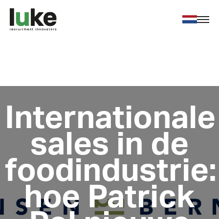
Voor werkgevers
Voor werkzoekenden
Over ons
Nieuws
Internationale
Contact
sales in de
foodindustrie:
Vacatures
hoe Patrick