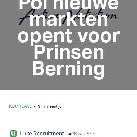
Pol nieuwe
markten
opent voor
Prinsen
Berning
KLANTCASE
3 min leestijd
Luke Recruitment
op 10 juni, 2025