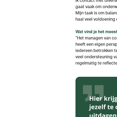
ik contact met divers
gaat vaak om onderwe
Mijn taak is om balans
haal veel voldoening 
Wat vind je het mees
“Het managen van com
heeft een eigen persp
iedereen betrokken te
veel ondersteuning v
regelmatig te reflect