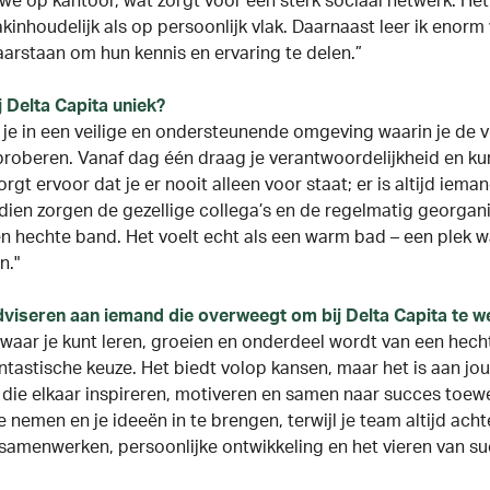
we op kantoor, wat zorgt voor een sterk sociaal netwerk. He
kinhoudelijk als op persoonlijk vlak. Daarnaast leer ik enorm 
klaarstaan om hun kennis en ervaring te delen.”
 Delta Capita uniek?
k je in een veilige en ondersteunende omgeving waarin je de vr
proberen. Vanaf dag één draag je verantwoordelijkheid en ku
gt ervoor dat je er nooit alleen voor staat; er is altijd iem
dien zorgen de gezellige collega’s en de regelmatig georgan
hechte band. Het voelt echt als een warm bad – een plek waar
n."
 adviseren aan iemand die overweegt om bij Delta Capita te
t waar je kunt leren, groeien en onderdeel wordt van een he
antastische keuze.
Het biedt volop kansen, maar het is aan jou
 die elkaar inspireren, motiveren en samen naar succes toewe
te nemen en je ideeën in te brengen, terwijl je team altijd achte
samenwerken, persoonlijke ontwikkeling en het vieren van su