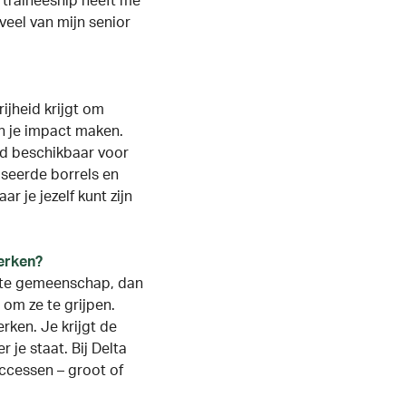
t
traineeship
heeft me
veel van mijn senior
ijheid krijgt om
n je impact maken.
and beschikbaar voor
iseerde borrels en
 je jezelf kunt zijn
 werken?
chte gemeenschap, dan
 om ze te grijpen.
rken. Je krijgt de
r je staat. Bij Delta
ccessen – groot of