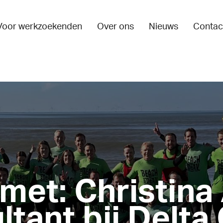
Voor werkzoekenden
Over ons
Nieuws
Contac
met: Christina
tant bij Delta