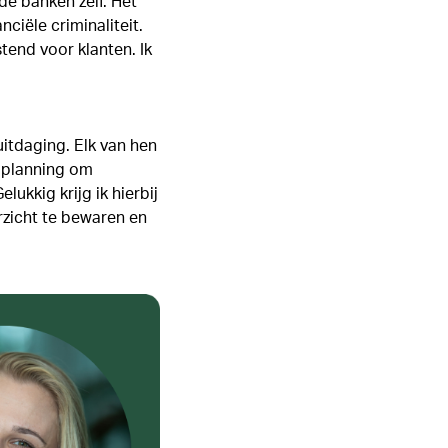
de banken zelf. Het
iële criminaliteit.
stend voor klanten. Ik
itdaging. Elk van hen
e planning om
kkig krijg ik hierbij
rzicht te bewaren en