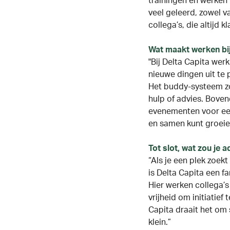
trainingen en werken 
veel geleerd, zowel va
collega’s, die altijd 
Wat maakt werken bij
"Bij Delta Capita wer
nieuwe dingen uit te 
Het buddy-systeem zor
hulp of advies. Boven
evenementen voor een 
en samen kunt groeie
Tot slot, wat zou je
“Als je een plek zoek
is Delta Capita een f
Hier werken collega’s
vrijheid om initiatief 
Capita draait het om 
klein.
”