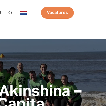
t
Vacatures
 Akinshina –
 Capita