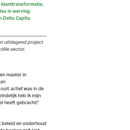
 klanttransformatie,
se in werving
n Delta Capita.
een uitdagend project
iële sector.
en master in
aan
ooit actief was in de
ndelijk heb ik mijn
el heeft gebracht!”
k beleid en onderhoud