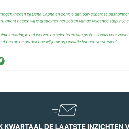
mogelijkheden bij Delta Capita en denk je dat jouw expertise past binn
ruitment helpen wij je graag met het zetten van de volgende stap in je c
ime ervaring in het werven en selecteren van professionals voor zowel 
et ons op en ontdek hoe wij jouw organisatie kunnen versterken!
K KWARTAAL DE LAATSTE INZICHTEN 