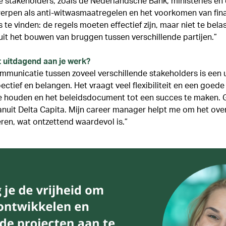
e stakeholders, zoals de Nederlandsche Bank, ministeries en 
rpen als anti-witwasmaatregelen en het voorkomen van financ
 te vinden: de regels moeten effectief zijn, maar niet te bela
uit het bouwen van bruggen tussen verschillende partijen.”
t uitdagend aan je werk?
municatie tussen zoveel verschillende stakeholders is een u
ectief en belangen. Het vraagt veel flexibiliteit en een goed
 houden en het beleidsdocument tot een succes te maken. Gelu
anuit Delta Capita. Mijn career manager helpt me om het ove
eren, wat ontzettend waardevol is.”