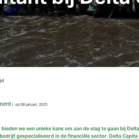
ijd
ment
op 08 januari, 2025
 bieden we een unieke kans om aan de slag te gaan bij Delta
bedrijf gespecialiseerd in de financiële sector. Delta Capit