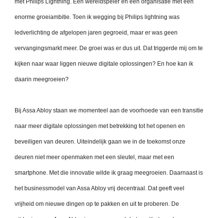
met Philips Lightning. Een wereldspeler en een organisatie met een
enorme groeiambitie. Toen ik wegging bij Philips lightning was
ledverlichting de afgelopen jaren gegroeid, maar er was geen
vervangingsmarkt meer. De groei was er dus uit. Dat triggerde mij om te
kijken naar waar liggen nieuwe digitale oplossingen? En hoe kan ik
daarin meegroeien?
Bij Assa Abloy staan we momenteel aan de voorhoede van een transitie
naar meer digitale oplossingen met betrekking tot het openen en
beveiligen van deuren. Uiteindelijk gaan we in de toekomst onze
deuren niet meer openmaken met een sleutel, maar met een
smartphone. Met die innovatie wilde ik graag meegroeien. Daarnaast is
het businessmodel van Assa Abloy vrij decentraal. Dat geeft veel
vrijheid om nieuwe dingen op te pakken en uit te proberen. De