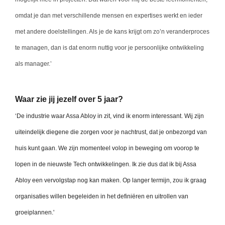
omdat je dan met verschillende mensen en expertises werkt en ieder
met andere doelstellingen. Als je de kans krijgt om zo’n veranderproces
te managen, dan is dat enorm nuttig voor je persoonlijke ontwikkeling
als manager.’
Waar zie jij jezelf over 5 jaar?
‘De industrie waar Assa Abloy in zit, vind ik enorm interessant. Wij zijn
uiteindelijk diegene die zorgen voor je nachtrust, dat je onbezorgd van
huis kunt gaan. We zijn momenteel volop in beweging om voorop te
lopen in de nieuwste Tech ontwikkelingen. Ik zie dus dat ik bij Assa
Abloy een vervolgstap nog kan maken. Op langer termijn, zou ik graag
organisaties willen begeleiden in het definiëren en uitrollen van
groeiplannen.'