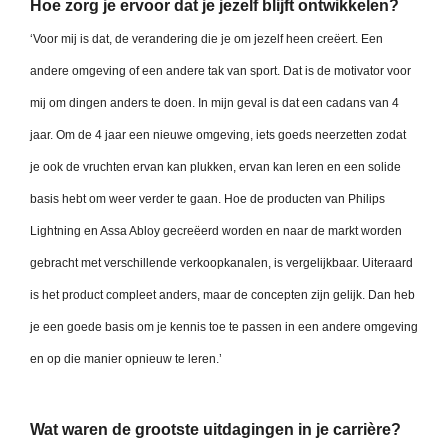
Hoe zorg je ervoor dat je jezelf blijft ontwikkelen?
‘Voor mij is dat, de verandering die je om jezelf heen creëert. Een
andere omgeving of een andere tak van sport. Dat is de motivator voor
mij om dingen anders te doen. In mijn geval is dat een cadans van 4
jaar. Om de 4 jaar een nieuwe omgeving, iets goeds neerzetten zodat
je ook de vruchten ervan kan plukken, ervan kan leren en een solide
basis hebt om weer verder te gaan. Hoe de producten van Philips
Lightning en Assa Abloy gecreëerd worden en naar de markt worden
gebracht met verschillende verkoopkanalen, is vergelijkbaar. Uiteraard
is het product compleet anders, maar de concepten zijn gelijk. Dan heb
je een goede basis om je kennis toe te passen in een andere omgeving
en op die manier opnieuw te leren.’
Wat waren de grootste uitdagingen in je carrière?