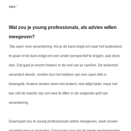
zien.’
Wat zou je young professionals, als advies willen
meegeven?
‘Sta open voor verandering. Als je de kans krijgt om naar het buitenland
te gaan of de kans krijgt om een ander perspectief te krijgen, pak deze
dan. Dat gaat je enorm helpen in de rest van je carrière. De toekomst
verandert steeds sneller dus het hebben van een open blik is
belangrijk. Andere landen doen het anders, niet altijd beter, maar het
kan nét de manier zijn om mee te liften in de volgende golf van
verandering.
Daarnaast zou ik young professionals willen meegeven, werk zoveel
mogelijk mee in projecten. Dat waren voor mij de beste leermomenten,