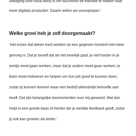
uitdaging voor Assa Abloy is om succesvol de transitie te maken naar
meer digitale producten. Daarin willen we vooroplopen.’
Welke groei heb je zelf doorgemaakt?
‘Het inzien dat alleen hard werken op een gegeven moment niet meer
genoeg is. Dat je beseft dat als het moeilijk gaat, je niet harder in je
eentje moet gaan werken, maar dat je anders moet gaan werken: je
team moet motiveren en helpen om hun job goed te kunnen doen,
zodat zij kunnen leveren waar een bedrijf uiteindelijk behoefte aan
heeft. Dat zijn belangrijke leermomenten voor mij geweest. Wat dan
helpt is een goede baas of mentor die je eerlijke feedback geeft, zodat
jij ook kan groeien als leider.’