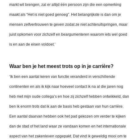
markt wil brengen, zal er altijd één persoon zijn die een opmerking
maakt als “Het is niet goed genoeg”. Het belangrijkste is dan om je
mensen zelfvertrouwen te geven zodat ze niet achteruitspringen, maar
juist opkomen voor zichzelf en beargumenteren waarom iets wel goed
is en aan de eisen voldoet.’
Waar ben je het meest trots op in je carrière?
‘Ik ben een aantal keren van functie veranderd in verschillende
continenten en als ik kijk naar hoeveel contact ik na al die jaren nog
heb met mijn oude collega’s en hoe zij zichzelf hebben ontwikkeld, dan
ben ik enorm trots dat ik aan de basis heb gestaan van hun carrière.
Een aantal daarvan hebben ook het pad gekozen om verder te kijken
dan de stad of het land waar ze vandaan komen en het internationale
aspect van het zakenleven opgepakt. Dat vind ik geweldig mooi om te