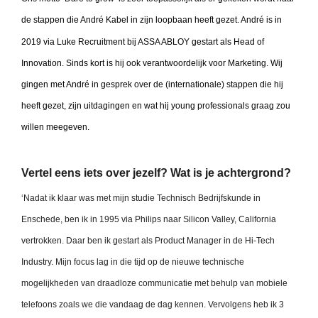
de stappen die André Kabel
in zijn loopbaan heeft gezet.
André is in
2019 via Luke Recruitment bij ASSA ABLOY
gestart als Head of
Innovation. Sinds kort is hij ook verantwoordelijk voor Marketing.
Wij
gingen met André in gesprek over de (internationale) stappen die hij
heeft gezet, zijn uitdagingen en wat hij young professionals graag zou
willen meegeven.
Vertel eens iets over jezelf? Wat is je achtergrond?
‘Nadat ik klaar was met mijn studie Technisch Bedrijfskunde in
Enschede, ben ik in 1995 via Philips naar Silicon Valley, California
vertrokken. Daar ben ik gestart als Product Manager in de Hi-Tech
Industry. Mijn focus lag in die tijd op de nieuwe technische
mogelijkheden van draadloze communicatie met behulp van mobiele
telefoons zoals we die vandaag de dag kennen. Vervolgens heb ik 3