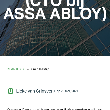
(CTO bij
ASSA ABLOY)
KLANTCASE
7 min leestijd
Lieke van Grinsven
op 20 mei, 2021
Ons motto ‘Dare to grow’ is zeer toepasselijk als er gekeken wordt naar